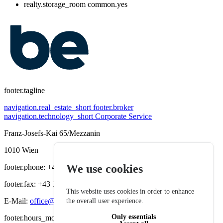
realty.storage_room
common.yes
footer.tagline
navigation.real_estate_short
footer.broker
navigation.technology_short
Corporate Service
Franz-Josefs-Kai 65/Mezzanin
1010 Wien
We use cookies
footer.phone: +43 1 535 36 19
footer.fax: +43 1 535 64 28
This website uses cookies in order to enhance
E-Mail:
office@bereal-immobilien.at
the overall user experience.
Only essentials
footer.hours_mon_thu: 08:00-16:00