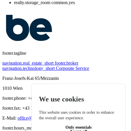
realty.storage_room
common.yes
footer.tagline
navigation.real_estate_short
footer.broker
navigation.technology_short
Corporate Service
Franz-Josefs-Kai 65/Mezzanin
1010 Wien
We use cookies
footer.phone: +43 1 535 36 19
footer.fax: +43 1 535 64 28
This website uses cookies in order to enhance
E-Mail:
office@bereal-immobilien.at
the overall user experience.
Only essentials
footer.hours_mon_thu: 08:00-16:00