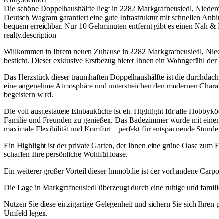
Die schöne Doppelhaushälfte liegt in 2282 Markgrafneusiedl, Nieder
Deutsch Wagram garantiert eine gute Infrastruktur mit schnellen Anbi
bequem erreichbar. Nur 10 Gehminuten entfernt gibt es einen Nah & F
realty.description
Willkommen in Ihrem neuen Zuhause in 2282 Markgrafneusiedl, Niede
besticht. Dieser exklusive Erstbezug bietet Ihnen ein Wohngefühl der
Das Herzstück dieser traumhaften Doppelhaushälfte ist die durchdacht
eine angenehme Atmosphäre und unterstreichen den modernen Charak
begeistern wird.
Die voll ausgestattete Einbauküche ist ein Highlight für alle Hobby
Familie und Freunden zu genießen. Das Badezimmer wurde mit einem F
maximale Flexibilität und Komfort – perfekt für entspannende Stund
Ein Highlight ist der private Garten, der Ihnen eine grüne Oase zum E
schaffen Ihre persönliche Wohlfühloase.
Ein weiterer großer Vorteil dieser Immobilie ist der vorhandene Carpo
Die Lage in Markgrafneusiedl überzeugt durch eine ruhige und famili
Nutzen Sie diese einzigartige Gelegenheit und sichern Sie sich Ihren
Umfeld legen.