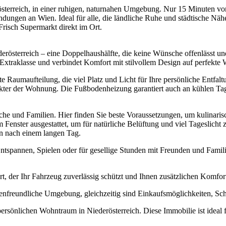
österreich, in einer ruhigen, naturnahen Umgebung. Nur 15 Minuten von
ndungen an Wien. Ideal für alle, die ländliche Ruhe und städtische Näh
risch Supermarkt direkt im Ort.
rösterreich – eine Doppelhaushälfte, die keine Wünsche offenlässt u
 Extraklasse und verbindet Komfort mit stilvollem Design auf perfekte 
e Raumaufteilung, die viel Platz und Licht für Ihre persönliche Entfalt
ter der Wohnung. Die Fußbodenheizung garantiert auch an kühlen Tag
köche und Familien. Hier finden Sie beste Voraussetzungen, um kulina
enster ausgestattet, um für natürliche Belüftung und viel Tageslich
en nach einem langen Tag.
ntspannen, Spielen oder für gesellige Stunden mit Freunden und Familie
rt, der Ihr Fahrzeug zuverlässig schützt und Ihnen zusätzlichen Komfort
enfreundliche Umgebung, gleichzeitig sind Einkaufsmöglichkeiten, Schul
 persönlichen Wohntraum in Niederösterreich. Diese Immobilie ist idea