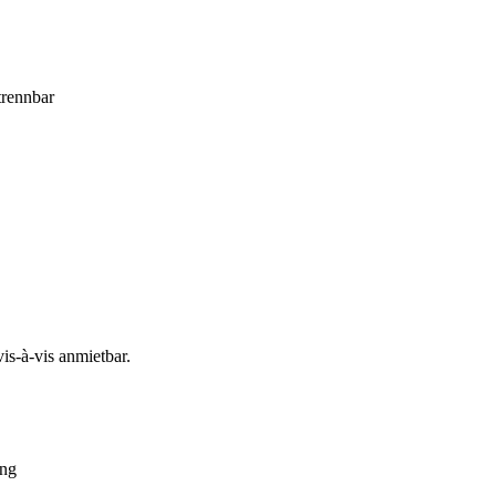
trennbar
s-à-vis anmietbar.
ung