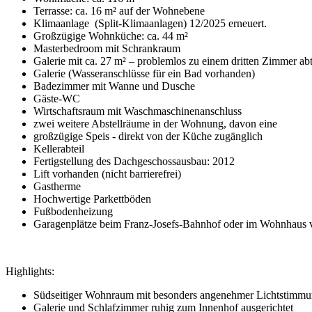
Terrasse: ca. 16 m² auf der Wohnebene
Klimaanlage
(Split-Klimaanlagen) 12/2025 erneuert.
Großzügige Wohnküche: ca. 44 m²
Masterbedroom mit Schrankraum
Galerie mit ca. 27 m² – problemlos zu einem dritten Zimmer ab
Galerie (Wasseranschlüsse für ein Bad vorhanden)
Badezimmer mit Wanne und Dusche
Gäste-WC
Wirtschaftsraum mit Waschmaschinenanschluss
zwei weitere Abstellräume in der Wohnung, davon
eine
großzügige Speis - direkt von der Küche zugänglich
Kellerabteil
Fertigstellung des Dachgeschossausbau: 2012
Lift vorhanden (nicht barrierefrei)
Gastherme
Hochwertige Parkettböden
Fußbodenheizung
Garagenplätze beim Franz-Josefs-Bahnhof oder im Wohnhaus vi
Highlights:
Südseitiger Wohnraum mit besonders angenehmer Lichtstimm
Galerie und Schlafzimmer ruhig zum Innenhof ausgerichtet