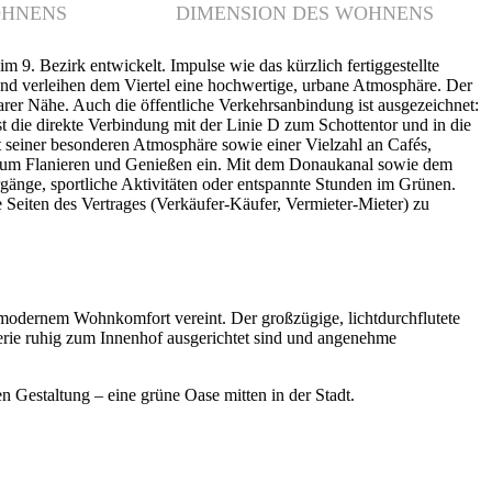
 9. Bezirk entwickelt. Impulse wie das kürzlich fertiggestellte
und verleihen dem Viertel eine hochwertige, urbane Atmosphäre. Der
arer Nähe. Auch die öffentliche Verkehrsanbindung ist ausgezeichnet:
die direkte Verbindung mit der Linie D zum Schottentor und in die
it seiner besonderen Atmosphäre sowie einer Vielzahl an Cafés,
n zum Flanieren und Genießen ein. Mit dem Donaukanal sowie dem
gänge, sportliche Aktivitäten oder entspannte Stunden im Grünen.
iten des Vertrages (Verkäufer-Käufer, Vermieter-Mieter) zu
modernem Wohnkomfort vereint. Der großzügige, lichtdurchflutete
ie ruhig zum Innenhof ausgerichtet sind und angenehme
en Gestaltung – eine grüne Oase mitten in der Stadt.