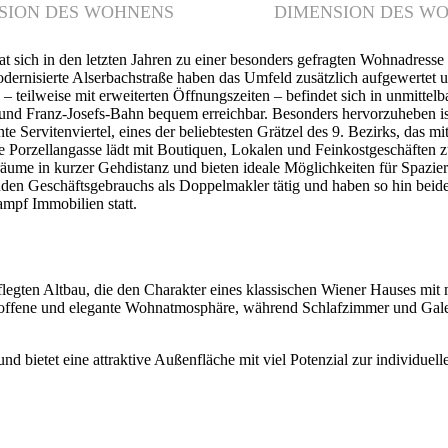
sich in den letzten Jahren zu einer besonders gefragten Wohnadresse im
dernisierte Alserbachstraße haben das Umfeld zusätzlich aufgewertet 
teilweise mit erweiterten Öffnungszeiten – befindet sich in unmittelb
nd Franz-Josefs-Bahn bequem erreichbar. Besonders hervorzuheben ist 
 Servitenviertel, eines der beliebtesten Grätzel des 9. Bezirks, das m
ne Porzellangasse lädt mit Boutiquen, Lokalen und Feinkostgeschäfte
äume in kurzer Gehdistanz und bieten ideale Möglichkeiten für Spazier
eschäftsgebrauchs als Doppelmakler tätig und haben so hin beide Se
ampf Immobilien statt.
gten Altbau, die den Charakter eines klassischen Wiener Hauses mit 
offene und elegante Wohnatmosphäre, während Schlafzimmer und Galer
 bietet eine attraktive Außenfläche mit viel Potenzial zur individuell