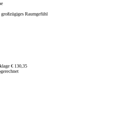
ne
h großzügiges Raumgefühl
klage € 130,35
bgerechnet